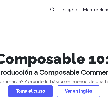
Insights
Masterclas
Composable 10
troducción a Composable Comme
mmerce? Aprende lo básico en menos de una hor
Toma el curso
Ver en inglés