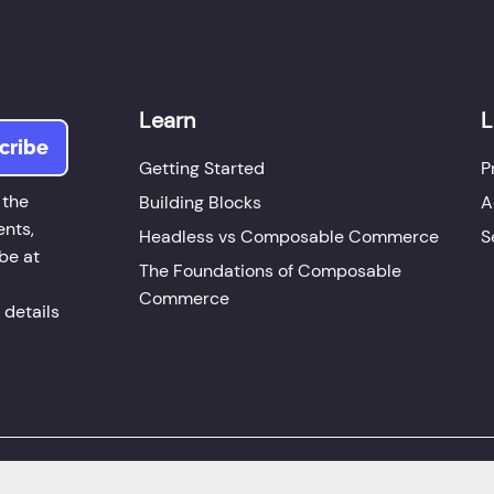
Learn
L
Getting Started
P
 the
Building Blocks
A
ents,
Headless vs Composable Commerce
S
be at
The Foundations of Composable
Commerce
 details