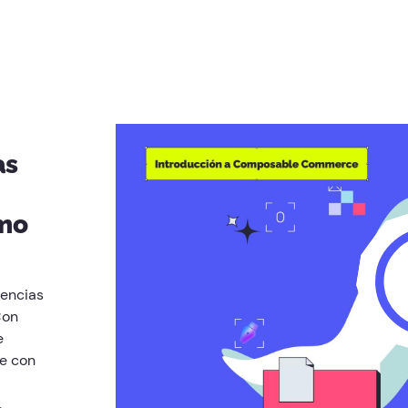
as
omo
iencias
Con
e
e con
.